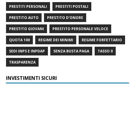
PRESTITI PERSONALI
PRESTITI POSTALI
PRESTITO AUTO
PRESTITO D'ONORE
PRESTITO GIOVANI
PRESTITO PERSONALE VELOCE
QUOTA 100
REGIME DEI MINIMI
REGIME FORFETTARIO
SEDI INPS E INPDAP
SENZA BUSTA PAGA
TASSO 0
TRASPARENZA
INVESTIMENTI SICURI