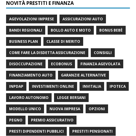
NOVITÀ PRESTITI E FINANZA
AGEVOLAZIONI IMPRESE
ASSICURAZIONI AUTO
BANDI REGIONALI
BOLLO AUTO E MOTO
BONUS BEBÈ
BUSINESS PLAN
CLASSE DI MERITO
COME FARE LA DISDETTA ASSICURAZIONE
CONSIGLI
DISOCCUPAZIONE
ECOBONUS
FINANZA AGEVOLATA
FINANZIAMENTO AUTO
GARANZIE ALTERNATIVE
INPDAP
INVESTIMENTI ONLINE
INVITALIA
IPOTECA
LAVORO AUTONOMO
LEGGE BERSANI
MODELLO UNICO
NUOVA IMPRESA
OPZIONI
PEGNO
PREMIO ASSICURATIVO
PRESTI DIPENDENTI PUBBLICI
PRESTITI PENSIONATI