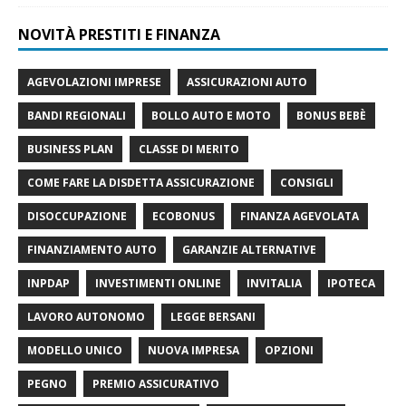
NOVITÀ PRESTITI E FINANZA
AGEVOLAZIONI IMPRESE
ASSICURAZIONI AUTO
BANDI REGIONALI
BOLLO AUTO E MOTO
BONUS BEBÈ
BUSINESS PLAN
CLASSE DI MERITO
COME FARE LA DISDETTA ASSICURAZIONE
CONSIGLI
DISOCCUPAZIONE
ECOBONUS
FINANZA AGEVOLATA
FINANZIAMENTO AUTO
GARANZIE ALTERNATIVE
INPDAP
INVESTIMENTI ONLINE
INVITALIA
IPOTECA
LAVORO AUTONOMO
LEGGE BERSANI
MODELLO UNICO
NUOVA IMPRESA
OPZIONI
PEGNO
PREMIO ASSICURATIVO