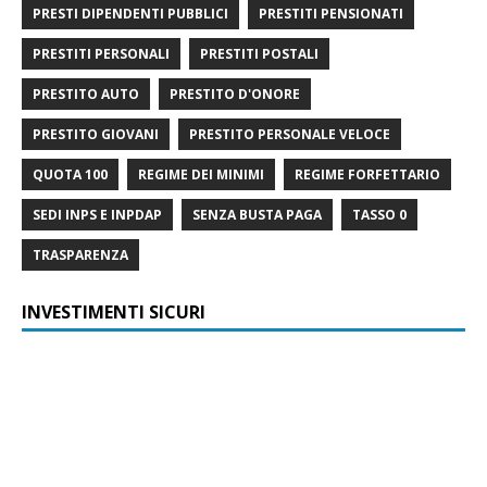
PRESTI DIPENDENTI PUBBLICI
PRESTITI PENSIONATI
PRESTITI PERSONALI
PRESTITI POSTALI
PRESTITO AUTO
PRESTITO D'ONORE
PRESTITO GIOVANI
PRESTITO PERSONALE VELOCE
QUOTA 100
REGIME DEI MINIMI
REGIME FORFETTARIO
SEDI INPS E INPDAP
SENZA BUSTA PAGA
TASSO 0
TRASPARENZA
INVESTIMENTI SICURI