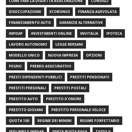
COME FARE LA DISDETTA ASSICURAZIONE
CONSIGLI
DISOCCUPAZIONE
ECOBONUS
FINANZA AGEVOLATA
FINANZIAMENTO AUTO
GARANZIE ALTERNATIVE
INPDAP
INVESTIMENTI ONLINE
INVITALIA
IPOTECA
LAVORO AUTONOMO
LEGGE BERSANI
MODELLO UNICO
NUOVA IMPRESA
OPZIONI
PEGNO
PREMIO ASSICURATIVO
PRESTI DIPENDENTI PUBBLICI
PRESTITI PENSIONATI
PRESTITI PERSONALI
PRESTITI POSTALI
PRESTITO AUTO
PRESTITO D'ONORE
PRESTITO GIOVANI
PRESTITO PERSONALE VELOCE
QUOTA 100
REGIME DEI MINIMI
REGIME FORFETTARIO
SEDI INPS E INPDAP
SENZA BUSTA PAGA
TASSO 0