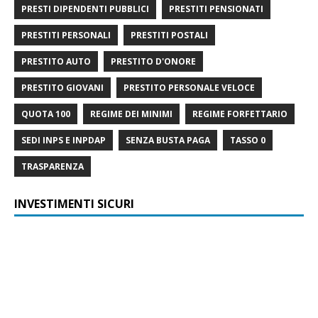
PRESTI DIPENDENTI PUBBLICI
PRESTITI PENSIONATI
PRESTITI PERSONALI
PRESTITI POSTALI
PRESTITO AUTO
PRESTITO D'ONORE
PRESTITO GIOVANI
PRESTITO PERSONALE VELOCE
QUOTA 100
REGIME DEI MINIMI
REGIME FORFETTARIO
SEDI INPS E INPDAP
SENZA BUSTA PAGA
TASSO 0
TRASPARENZA
INVESTIMENTI SICURI