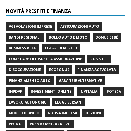
NOVITÀ PRESTITI E FINANZA
AGEVOLAZIONI IMPRESE
ASSICURAZIONI AUTO
BANDI REGIONALI
BOLLO AUTO E MOTO
BONUS BEBÈ
BUSINESS PLAN
CLASSE DI MERITO
COME FARE LA DISDETTA ASSICURAZIONE
CONSIGLI
DISOCCUPAZIONE
ECOBONUS
FINANZA AGEVOLATA
FINANZIAMENTO AUTO
GARANZIE ALTERNATIVE
INPDAP
INVESTIMENTI ONLINE
INVITALIA
IPOTECA
LAVORO AUTONOMO
LEGGE BERSANI
MODELLO UNICO
NUOVA IMPRESA
OPZIONI
PEGNO
PREMIO ASSICURATIVO