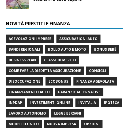
NOVITÀ PRESTITI E FINANZA
AGEVOLAZIONI IMPRESE
ASSICURAZIONI AUTO
BANDI REGIONALI
BOLLO AUTO E MOTO
BONUS BEBÈ
BUSINESS PLAN
CLASSE DI MERITO
COME FARE LA DISDETTA ASSICURAZIONE
CONSIGLI
DISOCCUPAZIONE
ECOBONUS
FINANZA AGEVOLATA
FINANZIAMENTO AUTO
GARANZIE ALTERNATIVE
INPDAP
INVESTIMENTI ONLINE
INVITALIA
IPOTECA
LAVORO AUTONOMO
LEGGE BERSANI
MODELLO UNICO
NUOVA IMPRESA
OPZIONI