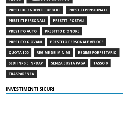
PRESTI DIPENDENTI PUBBLICI
PRESTITI PENSIONATI
PRESTITI PERSONALI
PRESTITI POSTALI
PRESTITO AUTO
PRESTITO D'ONORE
PRESTITO GIOVANI
PRESTITO PERSONALE VELOCE
QUOTA 100
REGIME DEI MINIMI
REGIME FORFETTARIO
SEDI INPS E INPDAP
SENZA BUSTA PAGA
TASSO 0
TRASPARENZA
INVESTIMENTI SICURI