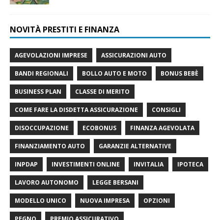
NOVITÀ PRESTITI E FINANZA
AGEVOLAZIONI IMPRESE
ASSICURAZIONI AUTO
BANDI REGIONALI
BOLLO AUTO E MOTO
BONUS BEBÈ
BUSINESS PLAN
CLASSE DI MERITO
COME FARE LA DISDETTA ASSICURAZIONE
CONSIGLI
DISOCCUPAZIONE
ECOBONUS
FINANZA AGEVOLATA
FINANZIAMENTO AUTO
GARANZIE ALTERNATIVE
INPDAP
INVESTIMENTI ONLINE
INVITALIA
IPOTECA
LAVORO AUTONOMO
LEGGE BERSANI
MODELLO UNICO
NUOVA IMPRESA
OPZIONI
PEGNO
PREMIO ASSICURATIVO